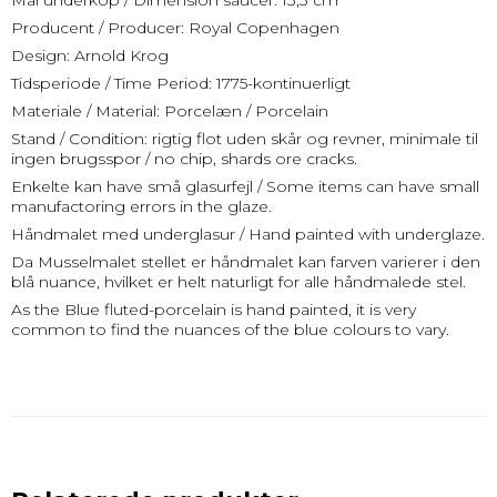
Mål underkop / Dimension saucer: 13,3 cm
Producent / Producer: Royal Copenhagen
Design: Arnold Krog
Tidsperiode / Time Period: 1775-kontinuerligt
Materiale / Material: Porcelæn / Porcelain
Stand / Condition: rigtig flot uden skår og revner, minimale til
ingen brugsspor / no chip, shards ore cracks.
Enkelte kan have små glasurfejl / Some items can have small
manufactoring errors in the glaze.
Håndmalet med underglasur / Hand painted with underglaze.
Da Musselmalet stellet er håndmalet kan farven varierer i den
blå nuance, hvilket er helt naturligt for alle håndmalede stel.
As the Blue fluted-porcelain is hand painted, it is very
common to find the nuances of the blue colours to vary.