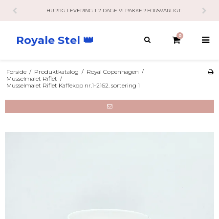
KUNDESERVICE HAR ÅBENT 10-21 RING / SMS / MAIL.
0
Royale Stel 👑
Forside
/
Produktkatalog
/
Royal Copenhagen
/
Musselmalet Riflet
/
Musselmalet Riflet Kaffekop nr.1-2162. sortering 1