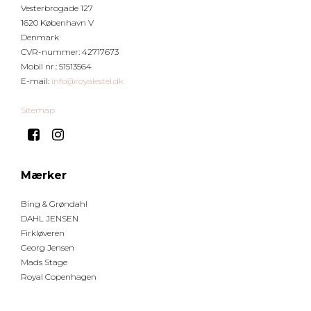
Vesterbrogade 127
1620 København V
Denmark
CVR-nummer
:
42717673
Mobil nr.
:
51513564
E-mail
:
info@royalestel.dk
Sitemap
Mærker
Bing & Grøndahl
DAHL JENSEN
Firkløveren
Georg Jensen
Mads Stage
Royal Copenhagen