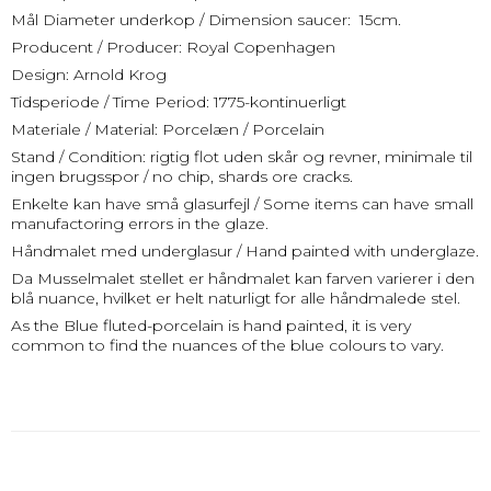
Mål Diameter underkop / Dimension saucer: 15cm.
Producent / Producer: Royal Copenhagen
Design: Arnold Krog
Tidsperiode / Time Period: 1775-kontinuerligt
Materiale / Material: Porcelæn / Porcelain
Stand / Condition: rigtig flot uden skår og revner, minimale til
ingen brugsspor / no chip, shards ore cracks.
Enkelte kan have små glasurfejl / Some items can have small
manufactoring errors in the glaze.
Håndmalet med underglasur / Hand painted with underglaze.
Da Musselmalet stellet er håndmalet kan farven varierer i den
blå nuance, hvilket er helt naturligt for alle håndmalede stel.
As the Blue fluted-porcelain is hand painted, it is very
common to find the nuances of the blue colours to vary.