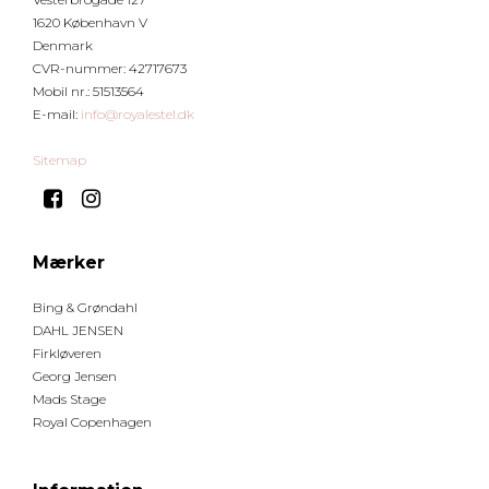
1620 København V
Denmark
CVR-nummer
:
42717673
Mobil nr.
:
51513564
E-mail
:
info@royalestel.dk
Sitemap
Mærker
Bing & Grøndahl
DAHL JENSEN
Firkløveren
Georg Jensen
Mads Stage
Royal Copenhagen