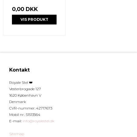
0,00 DKK
VIS PRODUKT
Kontakt
Royale Stel 👑
Vesterbrogade 127
1620 København V
Denmark
CVR-nummer
:
42717673
Mobil nr.
:
51513564
E-mail
:
info@royalestel.dk
Sitemap