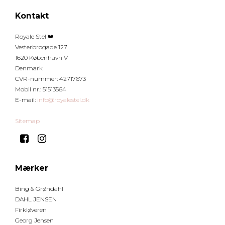
Kontakt
Royale Stel 👑
Vesterbrogade 127
1620 København V
Denmark
CVR-nummer
:
42717673
Mobil nr.
:
51513564
E-mail
:
info@royalestel.dk
Sitemap
Mærker
Bing & Grøndahl
DAHL JENSEN
Firkløveren
Georg Jensen