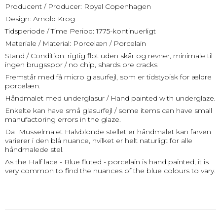
Producent / Producer: Royal Copenhagen
Design: Arnold Krog
Tidsperiode / Time Period: 1775-kontinuerligt
Materiale / Material: Porcelæn / Porcelain
Stand / Condition: rigtig flot uden skår og revner, minimale til
ingen brugsspor / no chip, shards ore cracks
Fremstår med få micro glasurfejl, som er tidstypisk for ældre
porcelæn.
Håndmalet med underglasur / Hand painted with underglaze.
Enkelte kan have små glasurfejl / some items can have small
manufactoring errors in the glaze.
Da Musselmalet Halvblonde stellet er håndmalet kan farven
varierer i den blå nuance, hvilket er helt naturligt for alle
håndmalede stel.
As the Half lace - Blue fluted - porcelain is hand painted, it is
very common to find the nuances of the blue colours to vary.