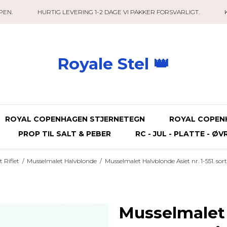
PEN.
HURTIG LEVERING 1-2 DAGE VI PAKKER FORSVARLIGT.
Royale Stel 👑
ROYAL COPENHAGEN STJERNETEGN
ROYAL COPEN
PROP TIL SALT & PEBER
RC - JUL - PLATTE - ØV
 Riflet
/
Musselmalet Halvblonde
/
Musselmalet Halvblonde Asiet nr. 1-551. sort
Musselmalet 