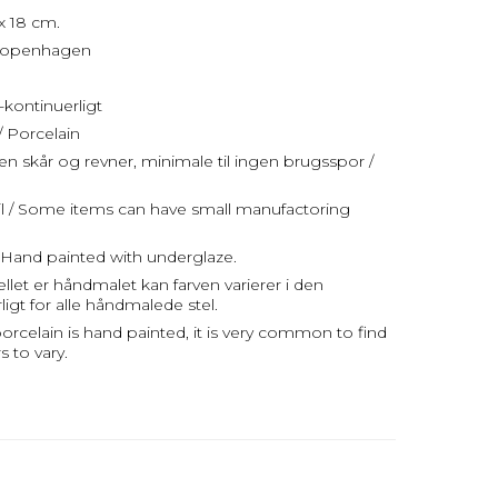
x 18 cm.
 Copenhagen
-kontinuerligt
/ Porcelain
uden skår og revner, minimale til ingen brugsspor /
jl / Some items can have small manufactoring
Hand painted with underglaze.
et er håndmalet kan farven varierer i den
rligt for alle håndmalede stel.
 porcelain is hand painted, it is very common to find
 to vary.