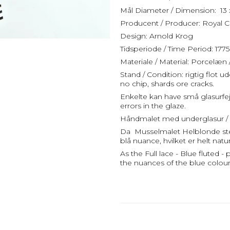
Mål Diameter / Dimension: 13 
Producent / Producer: Royal
Design: Arnold Krog
Tidsperiode / Time Period: 1775
Materiale / Material: Porcelæn 
Stand / Condition: rigtig flot 
no chip, shards ore cracks.
Enkelte kan have små glasurfe
errors in the glaze.
Håndmalet med underglasur / 
Da Musselmalet Helblonde stell
blå nuance, hvilket er helt natu
As the Full lace - Blue fluted -
the nuances of the blue colours