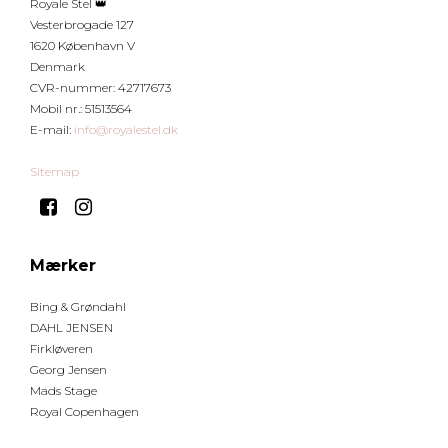
Royale Stel 👑
Vesterbrogade 127
1620 København V
Denmark
CVR-nummer
:
42717673
Mobil nr.
:
51513564
E-mail
:
info@royalestel.dk
Sitemap
Mærker
Bing & Grøndahl
DAHL JENSEN
Firkløveren
Georg Jensen
Mads Stage
Royal Copenhagen