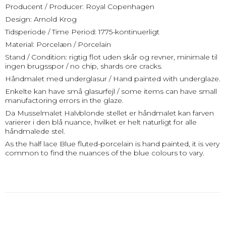
Producent / Producer: Royal Copenhagen
Design: Arnold Krog
Tidsperiode / Time Period: 1775-kontinuerligt
Material: Porcelæn / Porcelain
Stand / Condition: rigtig flot uden skår og revner, minimale til
ingen brugsspor / no chip, shards ore cracks.
Håndmalet med underglasur / Hand painted with underglaze.
Enkelte kan have små glasurfejl / some items can have small
manufactoring errors in the glaze.
Da Musselmalet Halvblonde stellet er håndmalet kan farven
varierer i den blå nuance, hvilket er helt naturligt for alle
håndmalede stel.
As the half lace Blue fluted-porcelain is hand painted, it is very
common to find the nuances of the blue colours to vary.