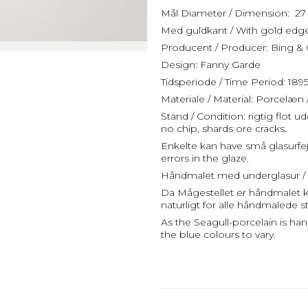
Mål Diameter / Dimension: 27
Med guldkant / With gold edg
Producent / Producer: Bing &
Design: Fanny Garde
Tidsperiode / Time Period: 18
Materiale / Material: Porcelæn 
Stand / Condition: rigtig flot 
no chip, shards ore cracks.
Enkelte kan have små glasurfe
errors in the glaze.
Håndmalet med underglasur / 
Da Mågestellet er håndmalet kan
naturligt for alle håndmalede st
As the Seagull-porcelain is ha
the blue colours to vary.