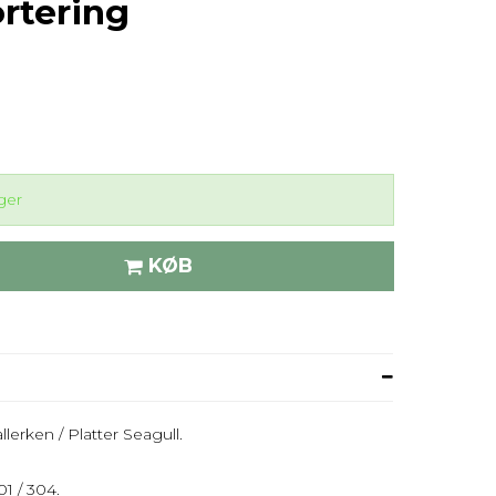
ortering
ger
KØB
lerken / Platter Seagull.
1 / 304.