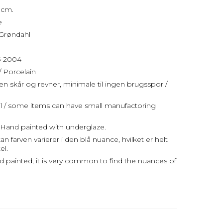
 cm.
e
 Grøndahl
95-2004
/ Porcelain
uden skår og revner, minimale til ingen brugsspor /
jl / some items can have small manufactoring
Hand painted with underglaze.
 farven varierer i den blå nuance, hvilket er helt
el.
nd painted, it is very common to find the nuances of