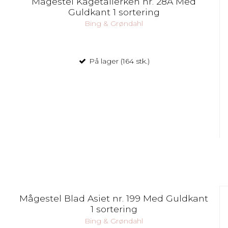
Mågestel Kagetallerken nr. 28A Med
Guldkant 1 sortering
Bing & Grøndahl
På lager (164 stk.)
Mågestel Blad Asiet nr. 199 Med Guldkant
1 sortering
Bing & Grøndahl