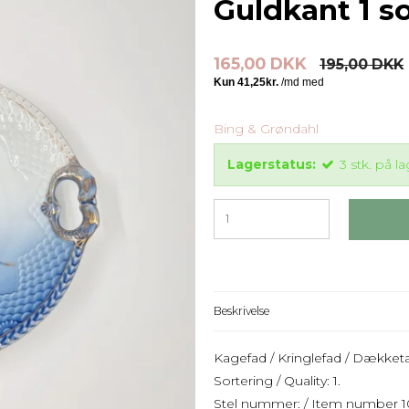
Guldkant 1 s
165,00 DKK
195,00 DKK
Bing & Grøndahl
Lagerstatus:
3
stk.
på la
Beskrivelse
Kagefad / Kringlefad / Dækketal
Sortering / Quality: 1.
Stel nummer: / Item number 10