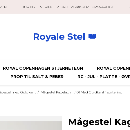
PEN.
HURTIG LEVERING 1-2 DAGE VI PAKKER FORSVARLIGT.
Royale Stel 👑
ROYAL COPENHAGEN STJERNETEGN
ROYAL COPEN
PROP TIL SALT & PEBER
RC - JUL - PLATTE - ØV
ågestel med Guldkant
/
Mågestel Kagefad nr. 101 Med Guldkant 1 sortering
Mågestel Kag