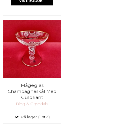
VIS PRODUKT
Mågeglas
Champagneskål Med
Guldkant
Bing & Grøndahl
På lager (1 stk.)