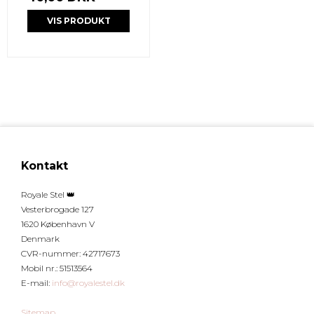
VIS PRODUKT
Kontakt
Royale Stel 👑
Vesterbrogade 127
1620 København V
Denmark
CVR-nummer
:
42717673
Mobil nr.
:
51513564
E-mail
:
info@royalestel.dk
Sitemap