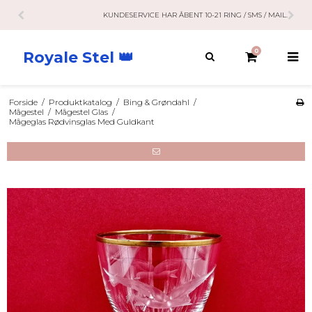
KUNDESERVICE HAR ÅBENT 10-21 RING / SMS / MAIL.
0
Royale Stel 👑
Forside
/
Produktkatalog
/
Bing & Grøndahl
/
Mågestel
/
Mågestel Glas
/
Mågeglas Rødvinsglas Med Guldkant