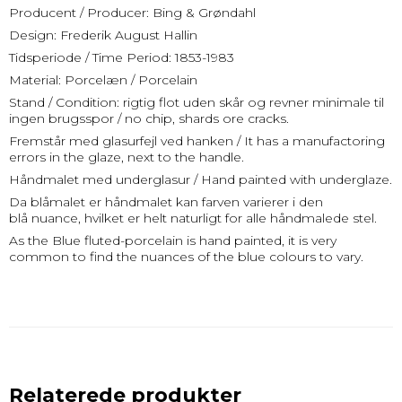
Producent / Producer: Bing & Grøndahl
Design: Frederik August Hallin
Tidsperiode / Time Period: 1853-1983
Material: Porcelæn / Porcelain
Stand / Condition: rigtig flot uden skår og revner minimale til
ingen brugsspor / no chip, shards ore cracks.
Fremstår med glasurfejl ved hanken / It has a manufactoring
errors in the glaze, next to the handle.
Håndmalet med underglasur / Hand painted with underglaze.
Da blåmalet er håndmalet kan farven varierer i den
blå nuance, hvilket er helt naturligt for alle håndmalede stel.
As the Blue fluted-porcelain is hand painted, it is very
common to find the nuances of the blue colours to vary.
Relaterede produkter