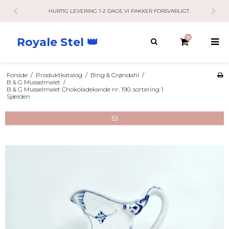
GE VI PAKKER FORSVARLIGT.
KUNDESERVICE HAR ÅBENT 10-2
0
Royale Stel 👑
Forside
/
Produktkatalog
/
Bing & Grøndahl
/
B & G Musselmalet
/
B & G Musselmalet Chokoladekande nr. 190. sortering 1
Sjælden