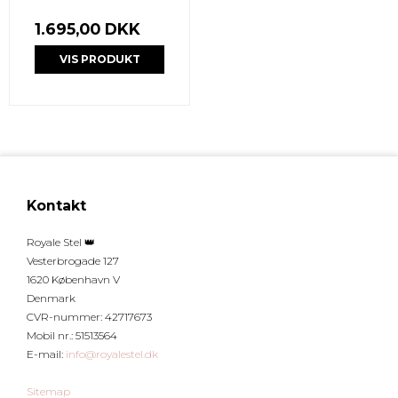
1.695,00 DKK
VIS PRODUKT
Kontakt
Royale Stel 👑
Vesterbrogade 127
1620 København V
Denmark
CVR-nummer
:
42717673
Mobil nr.
:
51513564
E-mail
:
info@royalestel.dk
Sitemap