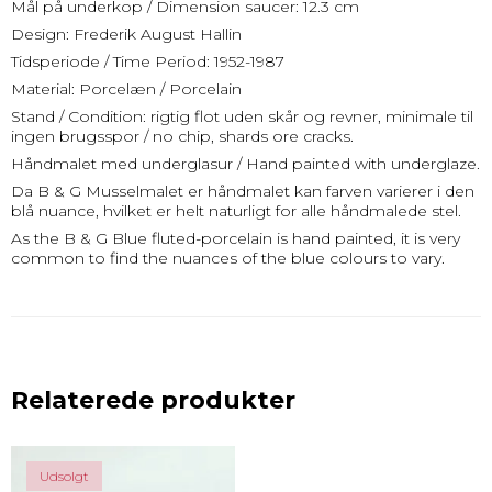
Mål på underkop / Dimension saucer: 12.3 cm
Design: Frederik August Hallin
Tidsperiode / Time Period: 1952-1987
Material: Porcelæn / Porcelain
Stand / Condition: rigtig flot uden skår og revner, minimale til
ingen brugsspor / no chip, shards ore cracks.
Håndmalet med underglasur / Hand painted with underglaze.
Da B & G Musselmalet er håndmalet kan farven varierer i den
blå nuance, hvilket er helt naturligt for alle håndmalede stel.
As the B & G Blue fluted-porcelain is hand painted, it is very
common to find the nuances of the blue colours to vary.
Relaterede produkter
Udsolgt