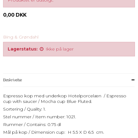
Produktet er udsolgt.
0,00 DKK
Bing & Grøndahl
Lagerstatus:
Ikke på lager
Beskrivelse
Espresso kop med underkop Hotelporcelæn / Espresso
cup with saucer / Mocha cup Blue Fluted.
Sortering / Quality: 1.
Stel nummer / Item number: 1021.
Rummer / Contains: 0.75 dl
Mål på kop / Dimension cup: H 5.5 X D 6.5 cm.