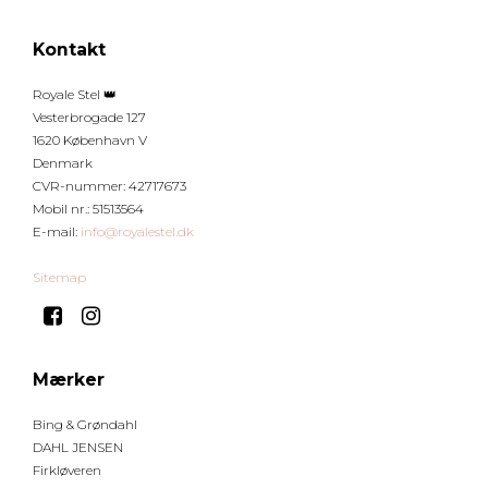
Kontakt
Royale Stel 👑
Vesterbrogade 127
1620 København V
Denmark
CVR-nummer
:
42717673
Mobil nr.
:
51513564
E-mail
:
info@royalestel.dk
Sitemap
Mærker
Bing & Grøndahl
DAHL JENSEN
Firkløveren