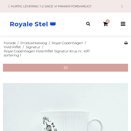
KUNDESERVICE HAR ÅBENT 10-21 RING / SMS / MAIL.
0
Royale Stel 👑
Forside
/
Produktkatalog
/
Royal Copenhagen
/
Hvid Riflet
/
Signatur
/
Royal Copenhagen Hvid Riflet Signatur Krus nr. 497.
sortering 1