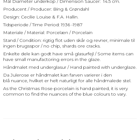
Mål Diameter underkop / Dimension Saucer: 14.5 cm.
Producent / Producer: Bing & Grøndahl
Design: Cecilie Louise & F.A. Hallin.
Tidsperiode / Time Period: 1936 -1987
Materiale / Material: Porcelæn / Porcelain
Stand / Condition: rigtig flot uden skår og revner, minimale til
ingen brugsspor / no chip, shards ore cracks.
Enkelte dele kan godt have små glasurfejl / Some items can
have small manufactoring errors in the glaze.
Håndmalet med underglasur / Hand painted with underglaze.
Da Julerose er håndmalet kan farven varierer i den
blå nuance, hvilket er helt naturligt for alle håndmalede stel.
As the Christmas Rose-porcelain is hand painted, it is very
common to find the nuances of the blue colours to vary.