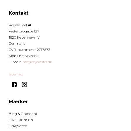
Kontakt
Royale Stel 👑
Vesterbrogade 127
1620 København V
Denmark
CVR-nummer
:
42717673
Mobil nr.
:
51513564
E-mail
:
info@royalestel.dk
Sitemap
Mærker
Bing & Grøndahl
DAHL JENSEN
Firkløveren