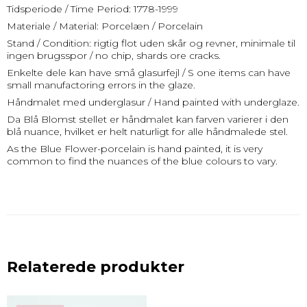
Tidsperiode / Time Period: 1778-1999
Materiale / Material: Porcelæn / Porcelain
Stand / Condition: rigtig flot uden skår og revner, minimale til
ingen brugsspor / no chip, shards ore cracks.
Enkelte dele kan have små glasurfejl / S one items can have
small manufactoring errors in the glaze.
Håndmalet med underglasur / Hand painted with underglaze.
Da Blå Blomst stellet er håndmalet kan farven varierer i den
blå nuance, hvilket er helt naturligt for alle håndmalede stel.
As the Blue Flower-porcelain is hand painted, it is very
common to find the nuances of the blue colours to vary.
Relaterede produkter