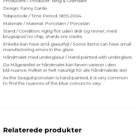
Producent / Producer: Bing & Grøndahl
Design: Fanny Garde
Tidsperiode / Time Period: 1895-2004
Materiale / Material: Porcelæn / Porcelain
Stand / Condition: rigtig flot uden skår og revner, med
brugsspor/ no chip, shards ore cracks.
Enkelte kan have små glasurfejl / Some items can have small
manufactoring errors in the glaze.
Håndmalet med underglasur / Hand painted with underglaze.
Da Mågestellet er håndmalet kan farven varierer i den
blå nuance, hvilket er helt naturligt for alle håndmalede stel
As the Seagull-porcelain is hand painted, it is very common
to find the nuances of the blue colours to vary.
Relaterede produkter