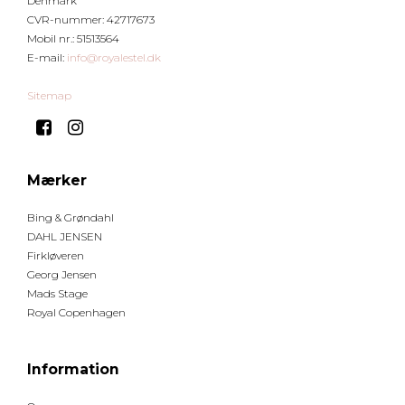
Denmark
CVR-nummer
:
42717673
Mobil nr.
:
51513564
E-mail
:
info@royalestel.dk
Sitemap
Mærker
Bing & Grøndahl
DAHL JENSEN
Firkløveren
Georg Jensen
Mads Stage
Royal Copenhagen
Information