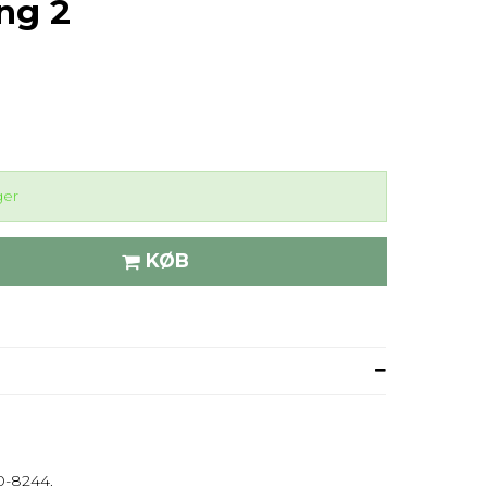
ng 2
ger
KØB
0-8244.