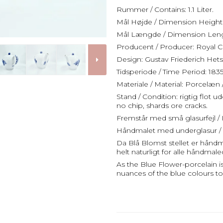
Rummer / Contains: 1.1 Liter.
Mål Højde / Dimension Height
Mål Længde / Dimension Leng
Producent / Producer: Royal
Design: Gustav Friederich Hets
Tidsperiode / Time Period: 1835
Materiale / Material: Porcelæn 
Stand / Condition: rigtig flot 
no chip, shards ore cracks.
Fremstår med små glasurfejl / I
Håndmalet med underglasur / 
Da Blå Blomst stellet er håndma
helt naturligt for alle håndmale
As the Blue Flower-porcelain i
nuances of the blue colours to 