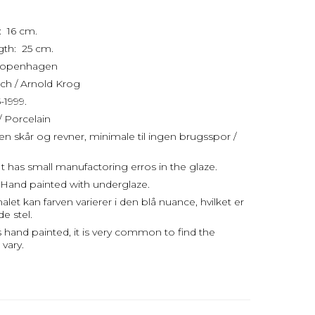
: 16 cm.
th: 25 cm.
 Copenhagen
ch / Arnold Krog
-1999.
/ Porcelain
uden skår og revner, minimale til ingen brugsspor /
t has small manufactoring erros in the glaze.
Hand painted with underglaze.
let kan farven varierer i den blå nuance, hvilket er
de stel.
s hand painted, it is very common to find the
vary.