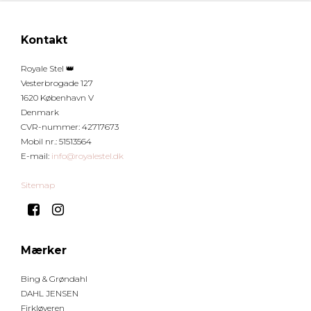
Kontakt
Royale Stel 👑
Vesterbrogade 127
1620 København V
Denmark
CVR-nummer
:
42717673
Mobil nr.
:
51513564
E-mail
:
info@royalestel.dk
Sitemap
Mærker
Bing & Grøndahl
DAHL JENSEN
Firkløveren