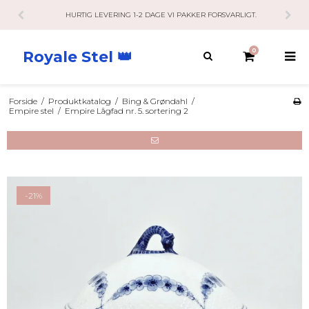
HURTIG LEVERING 1-2 DAGE VI PAKKER FORSVARLIGT.
0
Royale Stel 👑
Forside
/
Produktkatalog
/
Bing & Grøndahl
/
Empire stel
/
Empire Lågfad nr. 5. sortering 2
-21%