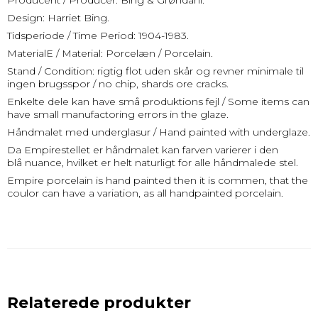
Producent / Producer: Bing & Grøndahl.
Design: Harriet Bing.
Tidsperiode / Time Period: 1904-1983.
MaterialE / Material: Porcelæn / Porcelain.
Stand / Condition: rigtig flot uden skår og revner minimale til
ingen brugsspor / no chip, shards ore cracks.
Enkelte dele kan have små produktions fejl / Some items can
have small manufactoring errors in the glaze.
Håndmalet med underglasur / Hand painted with underglaze.
Da Empirestellet er håndmalet kan farven varierer i den
blå nuance, hvilket er helt naturligt for alle håndmalede stel.
Empire porcelain is hand painted then it is commen, that the
coulor can have a variation, as all handpainted porcelain.
Relaterede produkter